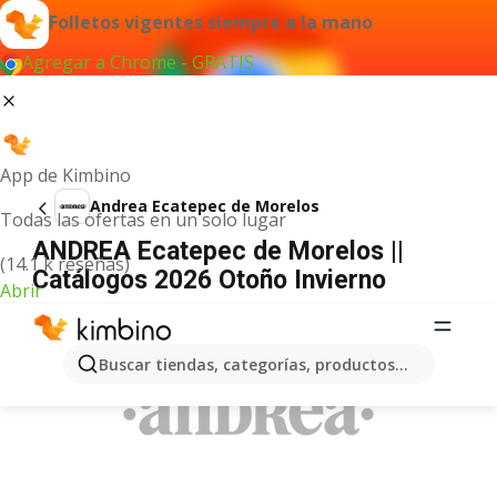
Folletos vigentes siempre a la mano
Agregar a Chrome - GRATIS
App de Kimbino
Andrea Ecatepec de Morelos
Todas las ofertas en un solo lugar
ANDREA Ecatepec de Morelos ||
(14.1 k reseñas)
Catálogos 2026 Otoño Invierno
Abrir
ANUNCIO
Buscar tiendas, categorías, productos...