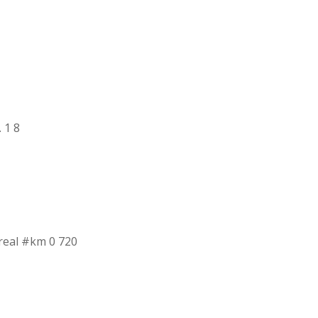
 1 8
 real #km 0 720