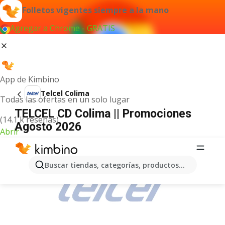
Folletos vigentes siempre a la mano
Agregar a Chrome - GRATIS
App de Kimbino
Telcel Colima
Todas las ofertas en un solo lugar
TELCEL CD Colima || Promociones
(14.1 k reseñas)
Agosto 2026
Abrir
ANUNCIO
Buscar tiendas, categorías, productos...