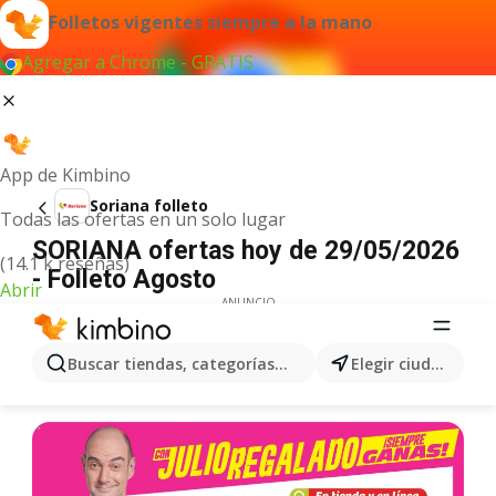
Folletos vigentes siempre a la mano
Agregar a Chrome - GRATIS
App de Kimbino
Soriana folleto
Todas las ofertas en un solo lugar
SORIANA ofertas hoy de 29/05/2026
(14.1 k reseñas)
- Folleto Agosto
Abrir
ANUNCIO
Buscar tiendas, categorías, productos...
Elegir ciudad