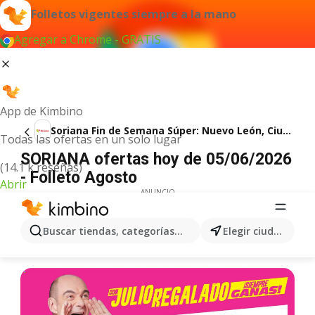
Folletos vigentes siempre a la mano
Agregar a Chrome - GRATIS
App de Kimbino
Soriana Fin de Semana Súper: Nuevo León, Ciudad Victoria y Tampico
Todas las ofertas en un solo lugar
SORIANA ofertas hoy de 05/06/2026
(14.1 k reseñas)
- Folleto Agosto
Abrir
ANUNCIO
Buscar tiendas, categorías, productos...
Elegir ciudad