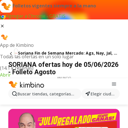
Folletos vigentes siempre a la mano
Agregar a Chrome - GRATIS
App de Kimbino
Soriana Fin de Semana Mercado: Ags, Nay, Jal, Qro, Col, Mich, Gto, Hgo, Tlax, Mor, Pue, Gro, Oax, Edo. de Mex, CDMX, Zac y SLP
Todas las ofertas en un solo lugar
SORIANA ofertas hoy de 05/06/2026
(14.1 k reseñas)
- Folleto Agosto
Abrir
ANUNCIO
Buscar tiendas, categorías, productos...
Elegir ciudad