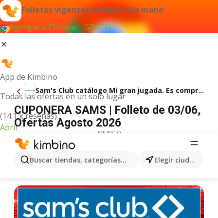
Folletos vigentes siempre a la mano
Agregar a Chrome - GRATIS
App de Kimbino
Sam's Club catálogo Mi gran jugada. Es comprar productos únicos
Todas las ofertas en un solo lugar
CUPONERA SAMS | Folleto de 03/06,
(14.1 k reseñas)
Ofertas Agosto 2026
Abrir
ANUNCIO
Buscar tiendas, categorías, productos...
Elegir ciudad