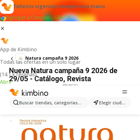
Folletos vigentes siempre a la mano
Agregar a Chrome - GRATIS
App de Kimbino
Natura campaña 9 2026
Todas las ofertas en un solo lugar
Nueva Natura campaña 9 2026 de
(14.1 k reseñas)
29/05 - Catálogo, Revista
Abrir
ANUNCIO
Buscar tiendas, categorías, productos...
Elegir ciudad