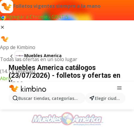
Folletos vigentes siempre a la mano
Agregar a Chrome - GRATIS
App de Kimbino
Muebles America
Todas las ofertas en un solo lugar
Muebles America catálogos
(14.1 k reseñas)
(23/07/2026) - folletos y ofertas en
Abrir
línea
ANUNCIO
Buscar tiendas, categorías, productos...
Elegir ciudad