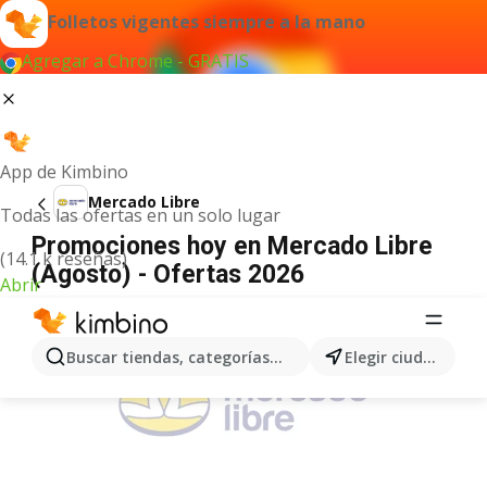
Folletos vigentes siempre a la mano
Agregar a Chrome - GRATIS
App de Kimbino
Mercado Libre
Todas las ofertas en un solo lugar
Promociones hoy en Mercado Libre
(14.1 k reseñas)
(Agosto) - Ofertas 2026
Abrir
ANUNCIO
Buscar tiendas, categorías, productos...
Elegir ciudad