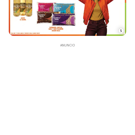
5
ANUNCIO