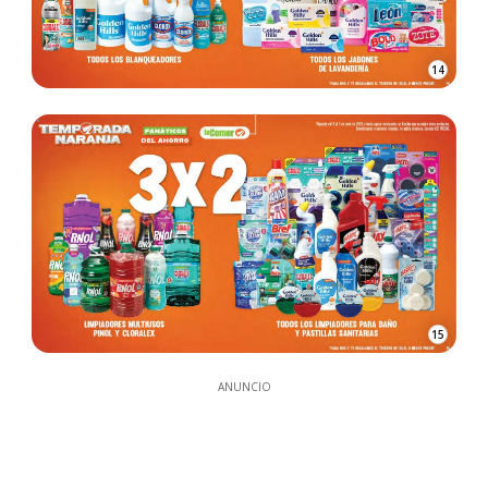
14
15
ANUNCIO