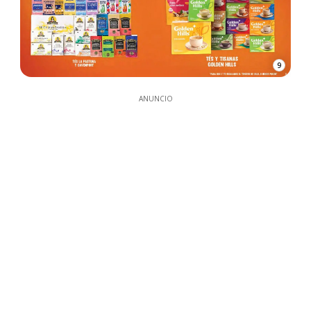
9
ANUNCIO