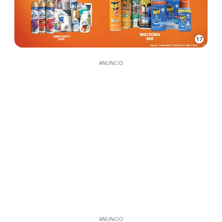
17
ANUNCIO
ANUNCIO