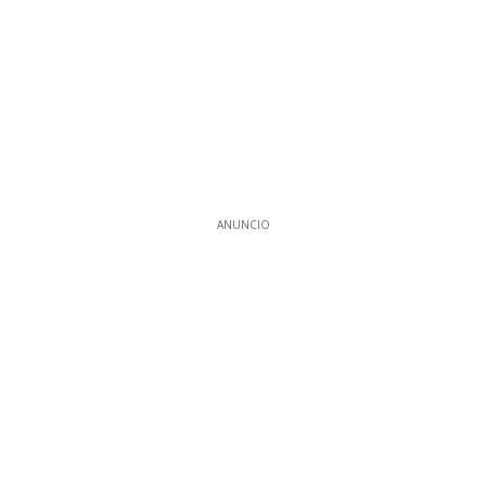
ANUNCIO