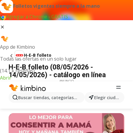
Folletos vigentes siempre a la mano
Agregar a Chrome - GRATIS
App de Kimbino
H-E-B folleto
Todas las ofertas en un solo lugar
H-E-B folleto (08/05/2026 -
(14.1 k reseñas)
14/05/2026) - catálogo en línea
Abrir
ANUNCIO
Buscar tiendas, categorías, productos...
Elegir ciudad