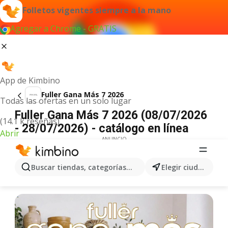
Folletos vigentes siempre a la mano
Agregar a Chrome - GRATIS
App de Kimbino
Fuller Gana Más 7 2026
Todas las ofertas en un solo lugar
Fuller Gana Más 7 2026 (08/07/2026
(14.1 k reseñas)
- 28/07/2026) - catálogo en línea
Abrir
ANUNCIO
Buscar tiendas, categorías, productos...
Elegir ciudad