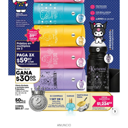
9
ANUNCIO