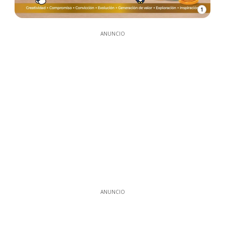
1
ANUNCIO
ANUNCIO