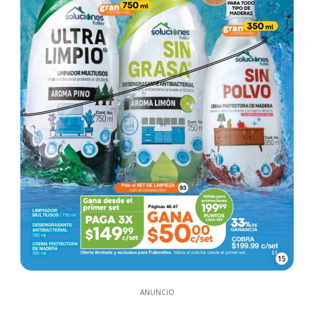
15
ANUNCIO