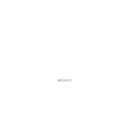
ANUNCIO