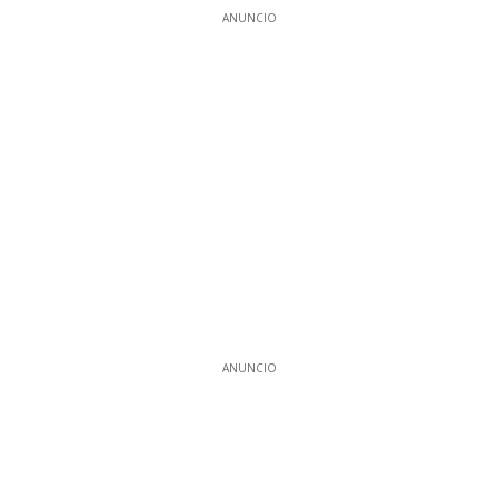
ANUNCIO
ANUNCIO