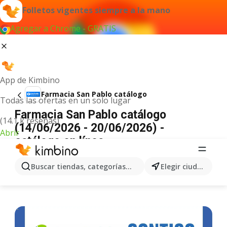
Folletos vigentes siempre a la mano
Agregar a Chrome - GRATIS
App de Kimbino
Farmacia San Pablo catálogo
Todas las ofertas en un solo lugar
Farmacia San Pablo catálogo
(14.1 k reseñas)
(14/06/2026 - 20/06/2026) -
Abrir
catálogo en línea
ANUNCIO
Buscar tiendas, categorías, productos...
Elegir ciudad