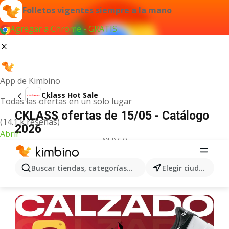
Folletos vigentes siempre a la mano
Agregar a Chrome - GRATIS
App de Kimbino
Cklass Hot Sale
Todas las ofertas en un solo lugar
CKLASS ofertas de 15/05 - Catálogo
(14.1 k reseñas)
2026
Abrir
ANUNCIO
Buscar tiendas, categorías, productos...
Elegir ciudad