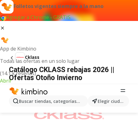
Folletos vigentes siempre a la mano
Agregar a Chrome - GRATIS
App de Kimbino
Cklass
Todas las ofertas en un solo lugar
Catálogo CKLASS rebajas 2026 ||
(14.1 k reseñas)
Ofertas Otoño Invierno
Abrir
ANUNCIO
Buscar tiendas, categorías, productos...
Elegir ciudad