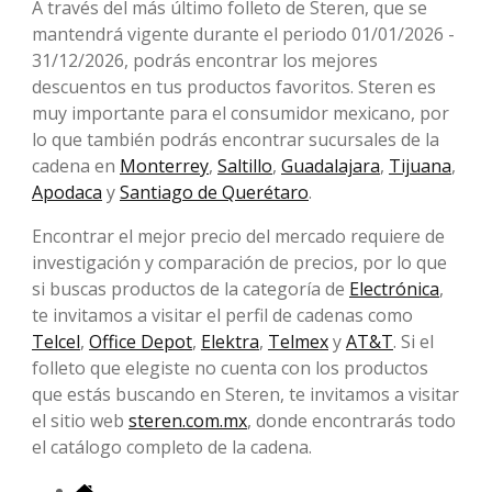
A través del más último folleto de Steren, que se
mantendrá vigente durante el periodo 01/01/2026 -
31/12/2026, podrás encontrar los mejores
descuentos en tus productos favoritos. Steren es
muy importante para el consumidor mexicano, por
lo que también podrás encontrar sucursales de la
cadena en
Monterrey
,
Saltillo
,
Guadalajara
,
Tijuana
,
Apodaca
y
Santiago de Querétaro
.
Encontrar el mejor precio del mercado requiere de
investigación y comparación de precios, por lo que
si buscas productos de la categoría de
Electrónica
,
te invitamos a visitar el perfil de cadenas como
Telcel
,
Office Depot
,
Elektra
,
Telmex
y
AT&T
. Si el
folleto que elegiste no cuenta con los productos
que estás buscando en Steren, te invitamos a visitar
el sitio web
steren.com.mx
, donde encontrarás todo
el catálogo completo de la cadena.