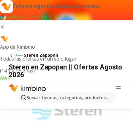
Folletos vigentes siempre a la mano
Agregar a Chrome - GRATIS
App de Kimbino
Steren Zapopan
Todas las ofertas en un solo lugar
Steren en Zapopan || Ofertas Agosto
(14.1 k reseñas)
2026
Abrir
ANUNCIO
Buscar tiendas, categorías, productos...