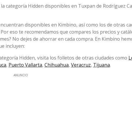
e la categoría Hidden disponibles en Tuxpan de Rodríguez C
encuentran disponibles en Kimbino, así como los de otras c
 Por eso te recomendamos que compares los precios y catá
 mes? No dejes de ahorrar en cada compra. En Kimbino hem
ue incluyen:
tegoría Hidden, visita los folletos de otras ciudades como
L
uca
,
Puerto Vallarta
,
Chihuahua
,
Veracruz
,
Tijuana
.
ANUNCIO