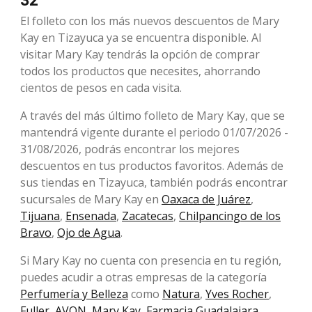
32
El folleto con los más nuevos descuentos de Mary
Kay en Tizayuca ya se encuentra disponible. Al
visitar Mary Kay tendrás la opción de comprar
todos los productos que necesites, ahorrando
cientos de pesos en cada visita.
A través del más último folleto de Mary Kay, que se
mantendrá vigente durante el periodo 01/07/2026 -
31/08/2026, podrás encontrar los mejores
descuentos en tus productos favoritos. Además de
sus tiendas en Tizayuca, también podrás encontrar
sucursales de Mary Kay en
Oaxaca de Juárez
,
Tijuana
,
Ensenada
,
Zacatecas
,
Chilpancingo de los
Bravo
,
Ojo de Agua
.
Si Mary Kay no cuenta con presencia en tu región,
puedes acudir a otras empresas de la categoría
Perfumería y Belleza
como
Natura
,
Yves Rocher
,
Fuller
,
AVON
,
Mary Kay
,
Farmacia Guadalajara
,