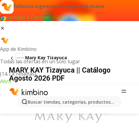
Folletos vigentes siempre a la mano
Agregar a Chrome - GRATIS
App de Kimbino
Mary Kay Tizayuca
Todas las ofertas en un solo lugar
MARY KAY Tizayuca || Catálogo
(14.1 k reseñas)
Agosto 2026 PDF
Abrir
ANUNCIO
Buscar tiendas, categorías, productos...