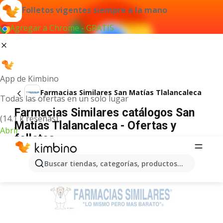
Folletos vigentes siempre a la mano
Agregar a Chrome - GRATIS
App de Kimbino
Farmacias Similares San Matías Tlalancaleca
Todas las ofertas en un solo lugar
Farmacias Similares catálogos San
(14.1 k reseñas)
Matías Tlalancaleca - Ofertas y
Abrir
folletos
ANUNCIO
Buscar tiendas, categorías, productos...