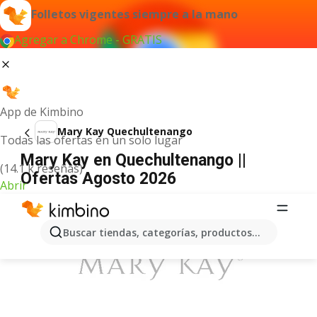
Folletos vigentes siempre a la mano
Agregar a Chrome - GRATIS
App de Kimbino
Mary Kay Quechultenango
Todas las ofertas en un solo lugar
Mary Kay en Quechultenango ||
(14.1 k reseñas)
Ofertas Agosto 2026
Abrir
ANUNCIO
Buscar tiendas, categorías, productos...