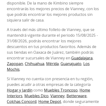
disponible. De la mano de Kimbino siempre
encontrarás los mejores precios de Vianney, con los
que podrás encontrar los mejores productos sin
siquiera salir de casa.
A través del más último folleto de Vianney, que se
mantendrá vigente durante el periodo 15/08/2025 -
31/08/2026, podrás encontrar los mejores
descuentos en tus productos favoritos. Además de
sus tiendas en Oaxaca de Juárez, también podrás
encontrar sucursales de Vianney en
Guadalajara
,
Zapopan
,
Chihuahua
,
Mérida
,
Guanajuato
,
Los
Mochis
.
Si Vianney no cuenta con presencia en tu región,
puedes acudir a otras empresas de la categoría
Hogar y Jardín
como
Muebles Troncoso
,
Home
Interiors
,
Muebles Dico
,
Vianney
,
Betterware
,
Colchas Concord
,
Home Depot
, donde seguramente