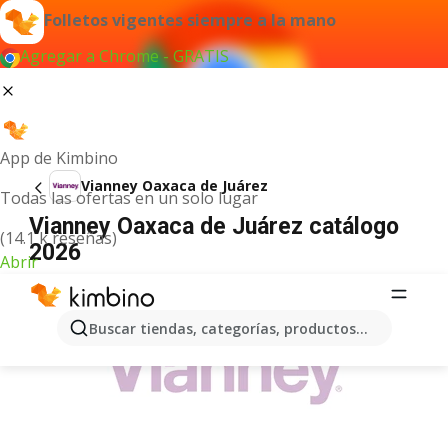
Folletos vigentes siempre a la mano
Agregar a Chrome - GRATIS
App de Kimbino
Vianney Oaxaca de Juárez
Todas las ofertas en un solo lugar
Vianney Oaxaca de Juárez catálogo
(14.1 k reseñas)
2026
Abrir
ANUNCIO
Buscar tiendas, categorías, productos...