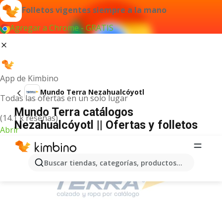
Folletos vigentes siempre a la mano
Agregar a Chrome - GRATIS
App de Kimbino
Mundo Terra Nezahualcóyotl
Todas las ofertas en un solo lugar
Mundo Terra catálogos
(14.1 k reseñas)
Nezahualcóyotl || Ofertas y folletos
Abrir
ANUNCIO
Buscar tiendas, categorías, productos...