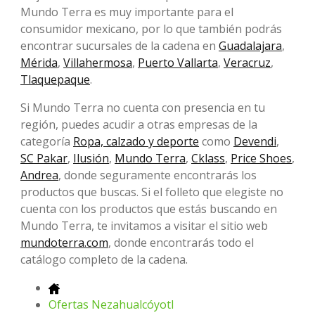
Mundo Terra es muy importante para el
consumidor mexicano, por lo que también podrás
encontrar sucursales de la cadena en
Guadalajara
,
Mérida
,
Villahermosa
,
Puerto Vallarta
,
Veracruz
,
Tlaquepaque
.
Si Mundo Terra no cuenta con presencia en tu
región, puedes acudir a otras empresas de la
categoría
Ropa, calzado y deporte
como
Devendi
,
SC Pakar
,
Ilusión
,
Mundo Terra
,
Cklass
,
Price Shoes
,
Andrea
, donde seguramente encontrarás los
productos que buscas. Si el folleto que elegiste no
cuenta con los productos que estás buscando en
Mundo Terra, te invitamos a visitar el sitio web
mundoterra.com
, donde encontrarás todo el
catálogo completo de la cadena.
Ofertas Nezahualcóyotl