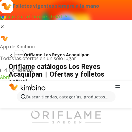
Folletos vigentes siempre a la mano
Agregar a Chrome - GRATIS
App de Kimbino
Oriflame Los Reyes Acaquilpan
Todas las ofertas en un solo lugar
Oriflame catálogos Los Reyes
(14.1 k reseñas)
Acaquilpan || Ofertas y folletos
Abrir
actual
ANUNCIO
Buscar tiendas, categorías, productos...