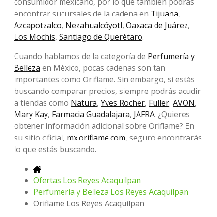
consumidor mexicano, por lo que también podrás
encontrar sucursales de la cadena en
Tijuana
,
Azcapotzalco
,
Nezahualcóyotl
,
Oaxaca de Juárez
,
Los Mochis
,
Santiago de Querétaro
.
Cuando hablamos de la categoría de
Perfumería y
Belleza
en México, pocas cadenas son tan
importantes como Oriflame. Sin embargo, si estás
buscando comparar precios, siempre podrás acudir
a tiendas como
Natura
,
Yves Rocher
,
Fuller
,
AVON
,
Mary Kay
,
Farmacia Guadalajara
,
JAFRA
. ¿Quieres
obtener información adicional sobre Oriflame? En
su sitio oficial,
mx.oriflame.com
, seguro encontrarás
lo que estás buscando.
Ofertas Los Reyes Acaquilpan
Perfumería y Belleza Los Reyes Acaquilpan
Oriflame Los Reyes Acaquilpan