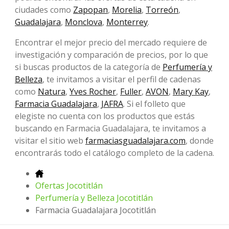
ciudades como
Zapopan
,
Morelia
,
Torreón
,
Guadalajara
,
Monclova
,
Monterrey
.
Encontrar el mejor precio del mercado requiere de
investigación y comparación de precios, por lo que
si buscas productos de la categoría de
Perfumería y
Belleza
, te invitamos a visitar el perfil de cadenas
como
Natura
,
Yves Rocher
,
Fuller
,
AVON
,
Mary Kay
,
Farmacia Guadalajara
,
JAFRA
. Si el folleto que
elegiste no cuenta con los productos que estás
buscando en Farmacia Guadalajara, te invitamos a
visitar el sitio web
farmaciasguadalajara.com
, donde
encontrarás todo el catálogo completo de la cadena.
Ofertas Jocotitlán
Perfumería y Belleza Jocotitlán
Farmacia Guadalajara Jocotitlán