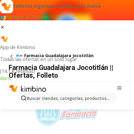
Folletos vigentes siempre a la mano
Agregar a Chrome - GRATIS
App de Kimbino
Farmacia Guadalajara Jocotitlán
Todas las ofertas en un solo lugar
Farmacia Guadalajara Jocotitlán ||
(14.1 k reseñas)
Ofertas, Folleto
Abrir
ANUNCIO
Buscar tiendas, categorías, productos...