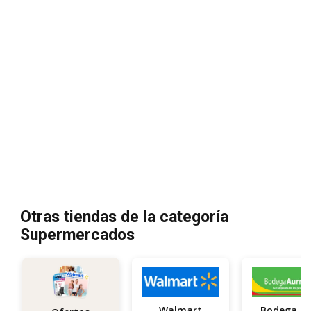
Otras tiendas de la categoría
Supermercados
Walmart
Bodega A