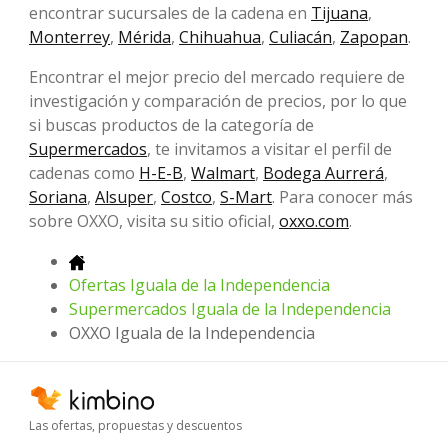
encontrar sucursales de la cadena en
Tijuana
,
Monterrey
,
Mérida
,
Chihuahua
,
Culiacán
,
Zapopan
.
Encontrar el mejor precio del mercado requiere de
investigación y comparación de precios, por lo que
si buscas productos de la categoría de
Supermercados
, te invitamos a visitar el perfil de
cadenas como
H-E-B
,
Walmart
,
Bodega Aurrerá
,
Soriana
,
Alsuper
,
Costco
,
S-Mart
. Para conocer más
sobre OXXO, visita su sitio oficial,
oxxo.com
.
Ofertas Iguala de la Independencia
Supermercados Iguala de la Independencia
OXXO Iguala de la Independencia
Las ofertas, propuestas y descuentos