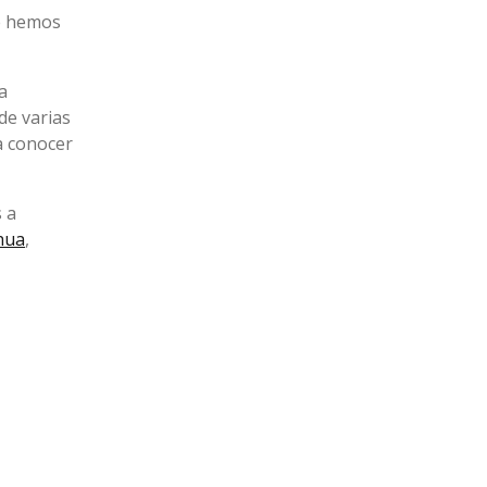
ue hemos
a
de varias
a conocer
 a
hua
,