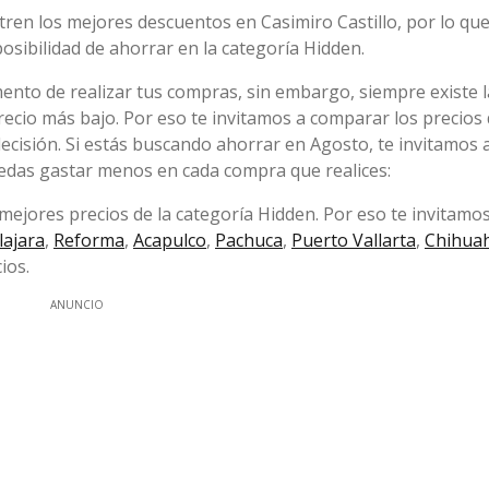
en los mejores descuentos en Casimiro Castillo, por lo q
posibilidad de ahorrar en la categoría Hidden.
ento de realizar tus compras, sin embargo, siempre existe l
ecio más bajo. Por eso te invitamos a comparar los precios 
ecisión. Si estás buscando ahorrar en Agosto, te invitamos 
uedas gastar menos en cada compra que realices:
mejores precios de la categoría Hidden. Por eso te invitamos
lajara
,
Reforma
,
Acapulco
,
Pachuca
,
Puerto Vallarta
,
Chihua
ios.
ANUNCIO