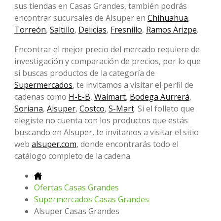
sus tiendas en Casas Grandes, también podrás
encontrar sucursales de Alsuper en
Chihuahua
,
Torreón
,
Saltillo
,
Delicias
,
Fresnillo
,
Ramos Arizpe
.
Encontrar el mejor precio del mercado requiere de
investigación y comparación de precios, por lo que
si buscas productos de la categoría de
Supermercados
, te invitamos a visitar el perfil de
cadenas como
H-E-B
,
Walmart
,
Bodega Aurrerá
,
Soriana
,
Alsuper
,
Costco
,
S-Mart
. Si el folleto que
elegiste no cuenta con los productos que estás
buscando en Alsuper, te invitamos a visitar el sitio
web
alsuper.com
, donde encontrarás todo el
catálogo completo de la cadena.
Ofertas Casas Grandes
Supermercados Casas Grandes
Alsuper Casas Grandes