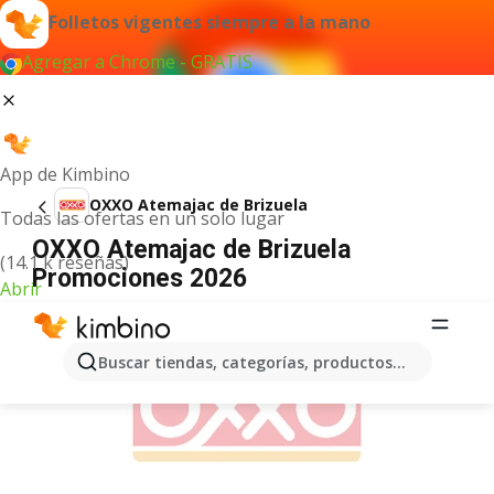
Folletos vigentes siempre a la mano
Agregar a Chrome - GRATIS
App de Kimbino
OXXO Atemajac de Brizuela
Todas las ofertas en un solo lugar
OXXO Atemajac de Brizuela
(14.1 k reseñas)
Promociones 2026
Abrir
ANUNCIO
Buscar tiendas, categorías, productos...