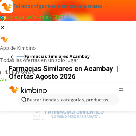
Folletos vigentes siempre a la mano
Agregar a Chrome - GRATIS
App de Kimbino
Farmacias Similares Acambay
Todas las ofertas en un solo lugar
Farmacias Similares en Acambay ||
(14.1 k reseñas)
Ofertas Agosto 2026
Abrir
ANUNCIO
Buscar tiendas, categorías, productos...