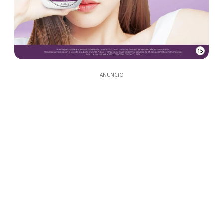
15
ANUNCIO