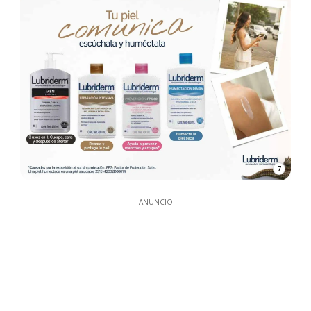
7
ANUNCIO