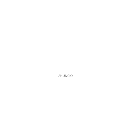
ANUNCIO