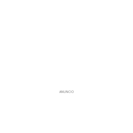
ANUNCIO