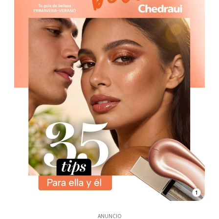
1
ANUNCIO