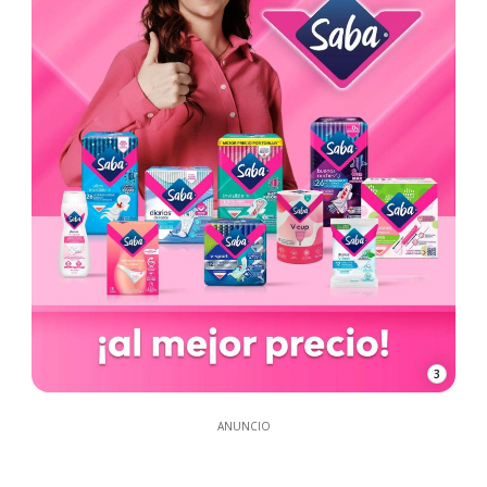
3
ANUNCIO