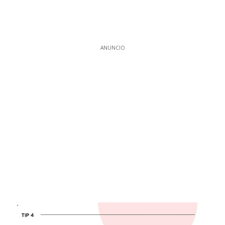
ANUNCIO