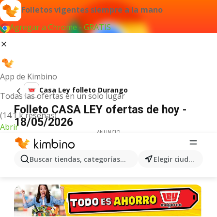
Folletos vigentes siempre a la mano
Agregar a Chrome - GRATIS
App de Kimbino
Casa Ley folleto Durango
Todas las ofertas en un solo lugar
Folleto CASA LEY ofertas de hoy -
(14.1 k reseñas)
18/05/2026
Abrir
ANUNCIO
Buscar tiendas, categorías, productos...
Elegir ciudad