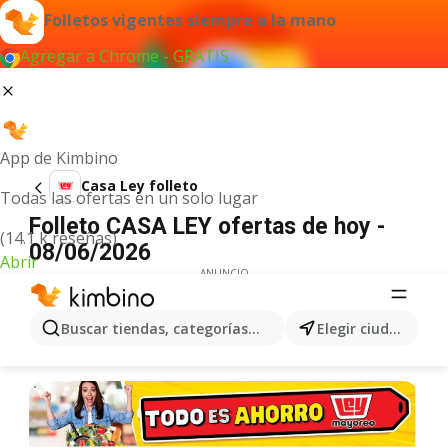
Folletos vigentes siempre a la mano
Agregar a Chrome - GRATIS
App de Kimbino
Casa Ley folleto
Todas las ofertas en un solo lugar
Folleto CASA LEY ofertas de hoy -
(14.1 k reseñas)
08/06/2026
Abrir
ANUNCIO
Buscar tiendas, categorías, productos...
Elegir ciudad