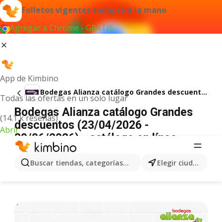
Folletos vigentes siempre a la mano
Agregar a Chrome - GRATIS
App de Kimbino
Bodegas Alianza catálogo Grandes descuentos
Todas las ofertas en un solo lugar
Bodegas Alianza catálogo Grandes
(14.1 k reseñas)
descuentos (23/04/2026 -
Abrir
30/06/2026) - catálogo en línea
ANUNCIO
Buscar tiendas, categorías, productos...
Elegir ciudad