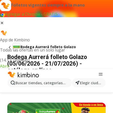
Folletos vigentes siempre a la mano
Agregar a Chrome - GRATIS
App de Kimbino
Bodega Aurrerá folleto Golazo
Todas las ofertas en un solo lugar
Bodega Aurrerá folleto Golazo
(14.1 k reseñas)
(05/06/2026 - 21/07/2026) -
Abrir
catálogo en línea
ANUNCIO
Buscar tiendas, categorías, productos...
Elegir ciudad